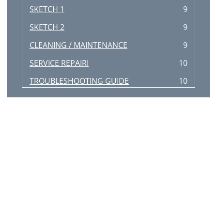
SKETCH 1
9
SKETCH 2
9
CLEANING / MAINTENANCE
9
SERVICE REPAIRI
10
TROUBLESHOOTING GUIDE
10
* = Not Shown
12
GCB ONLY
13
* = NOT SHOWN
14
GCRB ONLY
15