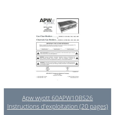
Apw wyott 60APW10BS26
Instructions d'exploitation (20 pages)