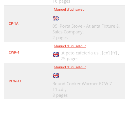
16 pages
Manuel d'utilisateur
CP-1A
05_Porta Stove - Atlanta Fixture &
Sales Company,
2 pages
Manuel d'utilisateur
CWK-1
ut peto cafeteria us.. [en] [fr] ,
25 pages
Manuel d'utilisateur
RCW-11
Round Cooker Warmer RCW 7-
11.cdr,
8 pages