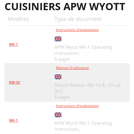
CUISINIERS APW WYOTT
Modèles
Type de document
Instructions d'exploitation
WK-1
APW Wyott WK-1 Operating
instructions,
8 pages
Manuel d'utilisateur
RW-2V
Round Warmer RW-1V & -2V.cdr
[en] ,
8 pages
Instructions d'exploitation
WK-1
APW Wyott WK-1 Operating
instructions,