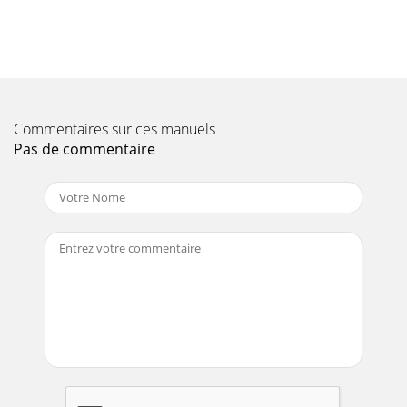
!!NOTICE: Local codes regarding installation vary greatly
from one area to another. The National Fire Protection
Association, Inc., states in its NFPA
Page 12 - GGM GRIDDLES (EXPLODED VIEW)
Caution: DO NOT use an open flame to check for leaks.
Check all gas piping for leaks with a soap and water solution
Commentaires sur ces manuels
before operating unit.THESE UNITS
Pas de commentaire
Page 13 - GGM - PARTS LIST
65. Turn the burner knobs to "HI". If the burner does not
ignite, promptly open the pilot valve more. If the pilot flame
appears larger than
Page 14 - GGT GRIDDLES (EXPLODED VIEW)
7CLEANING / MAINTENANCEInitial Cleaning:Prior to
operating your new griddle, thoroughly wash the griddle
surface and the exterior with a mild detergen
Page 15 - GGT (PARTS LIST)
8CONVERSION GGTInstructions are for conversion from
Natural Gas to Propane (L.P.) on all GGT models .The