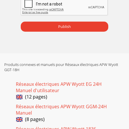
conversion should be done before connecting
Page 16
CALIBRATION PROCEDURE FOR GGT GRIDDLESLocate the
reading positions Make sure the griddle surface is clean.
Publish
Grease or food particles on the griddle wil
Produits connexes et manuels pour Réseaux électriques APW Wyott
GGT-18H
Réseaux électriques APW Wyott EG 24H
Manuel d'utilisateur
(12 pages)
Réseaux électriques APW Wyott GGM-24H
Manuel
(8 pages)
Réseaux électriques APW Wyott 1836