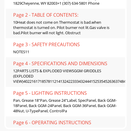
1829Cheyenne, WY 82003+1 (307) 634-5801 Phone
Page 2 - TABLE OF CONTENTS:
10Heat does not come on Thermostat is bad.when
thermostat is turned on. Pilot burner not lit.Gas valve is
bad.Pilot burner will not light. Obstruct
Page 3 - SAFETY PRECAUTIONS
NOTES11
Page 4 - SPECIFICATIONS AND DIMENSIONS
12PARTS LISTS & EXPLODED VIEWSGGM GRIDDLES
(EXPLODED
VIEW)4022161718578112141324223334324441525354526363748492
Page 5 - LIGHTING INSTRUCTIONS
Pan, Grease 18"Pan, Grease 24"Label, SpecPanel, Back GGM-
18Panel, Back GGM-24Panel, Back GGM-36Panel, Back GGM-
48Nut, U-TypePanel, ControlPa
Page 6 - OPERATING INSTRUCTIONS
56174244674813828GGT GRIDDLES (EXPLODED