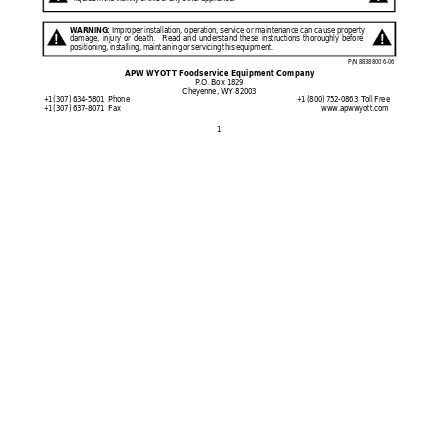
Improper 
installation, 
operation, 
service or 
maintenance 
can 
cause property 
W
ARNING:
!
!
damage, 
injury 
or 
death. 
Read 
and 
understand 
these 
instructions 
thoroughly 
before 
positioning, 
installing, 
maintaining 
or 
servicing 
this 
equipment.
  P/N 8838800 6-06
APW WYOTT Foodservice Equipment Company
P
.O. Box 1829
Cheyenne, WY 82003
+1 
(307) 
634-5801  
Phone                                                                                
+1 
(800) 
752-0863  
T
oll 
Free
+1 
(307) 
637-8071  
Fax                                                                                                
www
.apwwyott.com
1