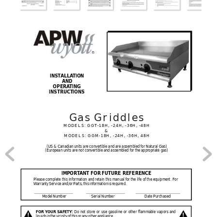
R
INST
ALLA
TION 
AND 
OPERA
TING 
INSTRUCTIONS
Gas Griddles
MODELS: GG
T
-18H, -24H, -36H, -48H
&
MODELS: GGM-18H, -24H, -36H, 48H
(US & Canadian units are convertible and are assembled for Natural Gas)
(European units are not convertible and assembled for the appropriate gas)
IMPORT
ANT FOR FUTURE REFERENCE
Please complete 
this information 
and retain 
this manual 
for the life 
of the 
equipment. For 
W
arranty 
Service 
and/or 
Parts, 
this 
information 
is 
required.
Model 
Number                         
Serial 
Number                              
Date 
Purchased
Do 
not 
store 
or 
use 
gasoline 
or 
other 
flammable 
vapors 
and 
FOR 
YOUR 
SAFETY
:
!
!
liquids 
in 
the 
vicinity 
of 
this 
or 
any 
other 
appliance.