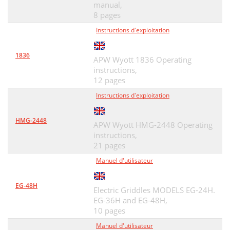
manual,
8 pages
Instructions d'exploitation
1836
APW Wyott 1836 Operating
instructions,
12 pages
Instructions d'exploitation
HMG-2448
APW Wyott HMG-2448 Operating
instructions,
21 pages
Manuel d'utilisateur
EG-48H
Electric Griddles MODELS EG-24H.
EG-36H and EG-48H,
10 pages
Manuel d'utilisateur