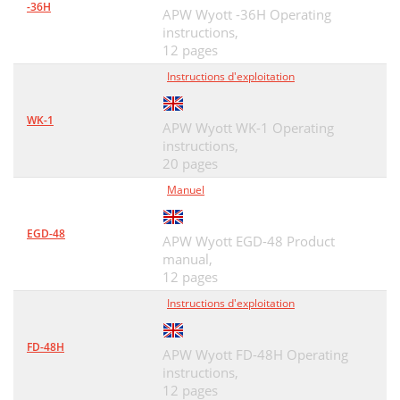
-36H
APW Wyott -36H Operating
instructions,
12 pages
Instructions d'exploitation
WK-1
APW Wyott WK-1 Operating
instructions,
20 pages
Manuel
EGD-48
APW Wyott EGD-48 Product
manual,
12 pages
Instructions d'exploitation
FD-48H
APW Wyott FD-48H Operating
instructions,
12 pages