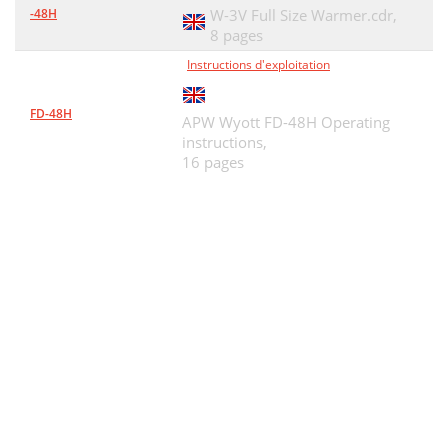
-48H
W-3V Full Size Warmer.cdr,
8 pages
Instructions d'exploitation
FD-48H
APW Wyott FD-48H Operating
instructions,
16 pages