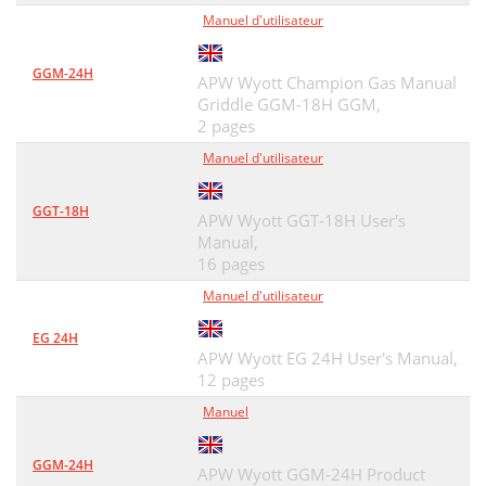
Manuel d'utilisateur
GGM-24H
APW Wyott Champion Gas Manual
Griddle GGM-18H GGM,
2 pages
Manuel d'utilisateur
GGT-18H
APW Wyott GGT-18H User's
Manual,
16 pages
Manuel d'utilisateur
EG 24H
APW Wyott EG 24H User's Manual,
12 pages
Manuel
GGM-24H
APW Wyott GGM-24H Product