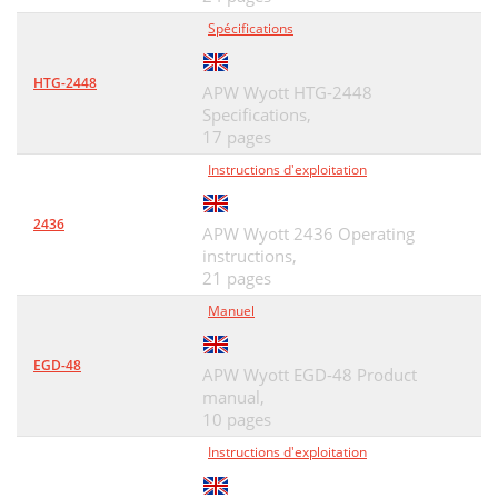
Spécifications
HTG-2448
APW Wyott HTG-2448
Specifications,
17 pages
Instructions d'exploitation
2436
APW Wyott 2436 Operating
instructions,
21 pages
Manuel
EGD-48
APW Wyott EGD-48 Product
manual,
10 pages
Instructions d'exploitation