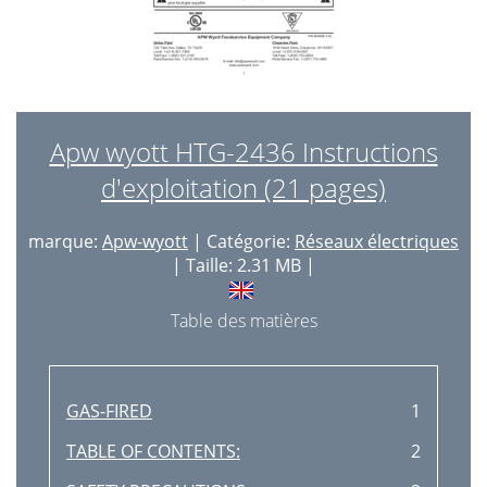
Apw wyott HTG-2436 Instructions
d'exploitation (21 pages)
marque:
Apw-wyott
| Catégorie:
Réseaux électriques
| Taille: 2.31 MB |
Table des matières
GAS-FIRED
1
TABLE OF CONTENTS:
2