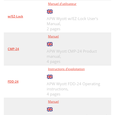
Manuel d'utilisateur
w/EZ-Lock
APW Wyott w/EZ-Lock User's
Manual,
2 pages
Manuel
CMP-24
APW Wyott CMP-24 Product
manual,
4 pages
Instructions d'exploitation
FDD-24
APW Wyott FDD-24 Operating
instructions,
4 pages
Manuel