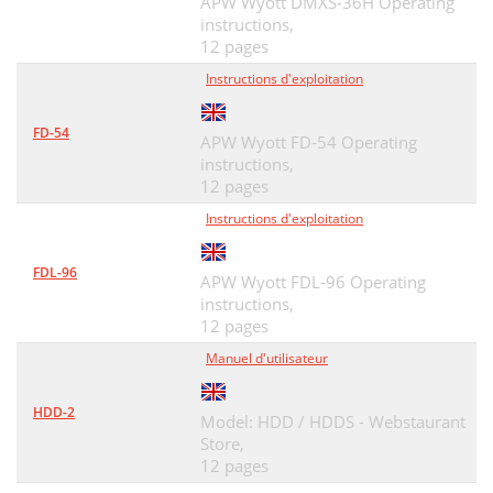
APW Wyott DMXS-36H Operating
instructions,
12 pages
Instructions d'exploitation
FD-54
APW Wyott FD-54 Operating
instructions,
12 pages
Instructions d'exploitation
FDL-96
APW Wyott FDL-96 Operating
instructions,
12 pages
Manuel d'utilisateur
HDD-2
Model: HDD / HDDS - Webstaurant
Store,
12 pages