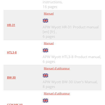
instructions,
16 pages
Manuel
HR-31
APW Wyott HR-31 Product manual
[en] [fr] ,
6 pages
Manuel
HTL3-8
APW Wyott HTL3-8 Product manual,
6 pages
Manuel d'utilisateur
BW-30
APW Wyott BW-30 User's Manual,
8 pages
Manuel d'utilisateur
CCW MK VII