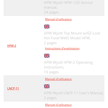
APW Wyott HFW-12D Service
manual,
24 pages
Manuel d'utilisateur
APW Wyott Top Mount w/EZ-Lock
Hot Food Wells Model HFW,
2 pages
HFW-2
Instructions d'exploitation
APW Wyott HFW-2 Operating
instructions,
16 pages
Manuel d'utilisateur
LNCP-11
APW Wyott LNCP-11 User's Manual,
2 pages
Manuel d'utilisateur