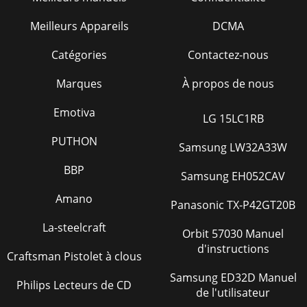
Meilleurs Appareils
DCMA
Catégories
Contactez-nous
Marques
À propos de nous
Emotiva
LG 15LC1RB
PUTHON
Samsung LW32A33W
BBP
Samsung EH052CAV
Amano
Panasonic TX-P42GT20B
La-steelcraft
Orbit 57030 Manuel
d'instructions
Craftsman Pistolet à clous
Samsung ED32D Manuel
Philips Lecteurs de CD
de l'utilisateur