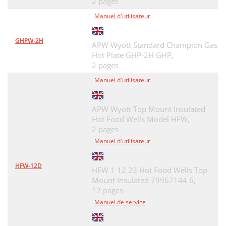
2 pages
Manuel d'utilisateur
GHPW-2H
APW Wyott Standard Champion Gas
Hot Plate GHP-2H GHP,
2 pages
Manuel d'utilisateur
APW Wyott Top Mount Insulated
Hot Food Wells Model HFW,
2 pages
Manuel d'utilisateur
HFW-12D
HFW 1 12 23 Hot Food Wells Top
Mount Insulated 79967144 6,
12 pages
Manuel de service