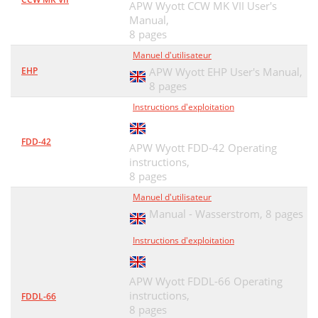
APW Wyott CCW MK VII User's
Manual,
8 pages
Manuel d'utilisateur
EHP
APW Wyott EHP User's Manual,
8 pages
Instructions d'exploitation
FDD-42
APW Wyott FDD-42 Operating
instructions,
8 pages
Manuel d'utilisateur
Manual - Wasserstrom,
8 pages
Instructions d'exploitation
APW Wyott FDDL-66 Operating
instructions,
FDDL-66
8 pages