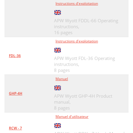
Instructions d'exploitation
APW Wyott FDDL-66 Operating
instructions,
16 pages
Instructions d'exploitation
FDL-36
APW Wyott FDL-36 Operating
instructions,
8 pages
Manuel
GHP-4H
APW Wyott GHP-4H Product
manual,
8 pages
Manuel d'utilisateur
RCW - 7