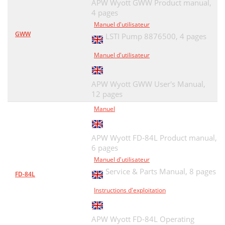
APW Wyott GWW Product manual,
4 pages
Manuel d'utilisateur
GWW
LSTI Pump 8876500,
4 pages
Manuel d'utilisateur
APW Wyott GWW User's Manual,
12 pages
Manuel
APW Wyott FD-84L Product manual,
6 pages
Manuel d'utilisateur
Service & Parts Manual,
8 pages
FD-84L
Instructions d'exploitation
APW Wyott FD-84L Operating