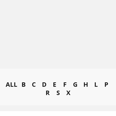
ALL
B
C
D
E
F
G
H
L
P
R
S
X