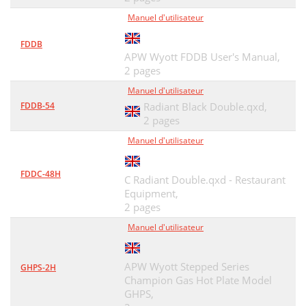
Manuel d'utilisateur
FDDB
APW Wyott FDDB User's Manual,
2 pages
Manuel d'utilisateur
FDDB-54
Radiant Black Double.qxd,
2 pages
Manuel d'utilisateur
FDDC-48H
C Radiant Double.qxd - Restaurant
Equipment,
2 pages
Manuel d'utilisateur
APW Wyott Stepped Series
GHPS-2H
Champion Gas Hot Plate Model
GHPS,