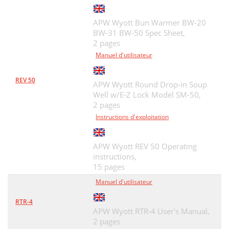
APW Wyott Bun Warmer BW-20
BW-31 BW-50 Spec Sheet,
2 pages
Manuel d'utilisateur
REV 50
APW Wyott Round Drop-in Soup
Well w/E-Z Lock Model SM-50,
2 pages
Instructions d'exploitation
APW Wyott REV 50 Operating
instructions,
15 pages
Manuel d'utilisateur
RTR-4
APW Wyott RTR-4 User's Manual,
2 pages