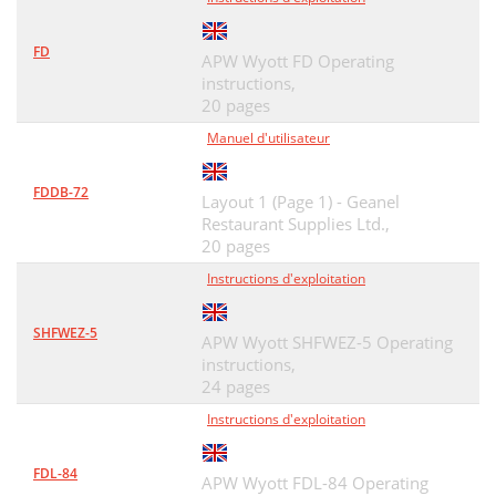
FD
APW Wyott FD Operating
instructions,
20 pages
Manuel d'utilisateur
FDDB-72
Layout 1 (Page 1) - Geanel
Restaurant Supplies Ltd.,
20 pages
Instructions d'exploitation
SHFWEZ-5
APW Wyott SHFWEZ-5 Operating
instructions,
24 pages
Instructions d'exploitation
FDL-84
APW Wyott FDL-84 Operating