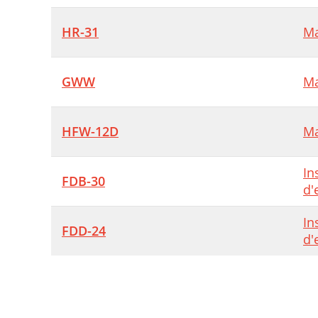
HR-31
Ma
GWW
Ma
HFW-12D
Ma
In
FDB-30
d'
In
FDD-24
d'