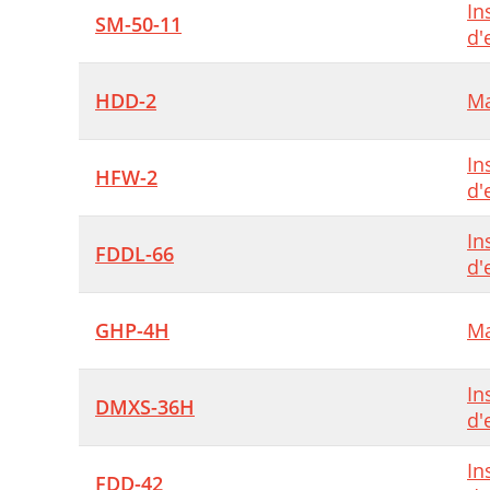
In
SM-50-11
d'
HDD-2
Ma
In
HFW-2
d'
In
FDDL-66
d'
GHP-4H
Ma
In
DMXS-36H
d'
In
FDD-42