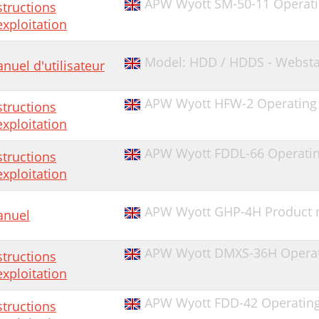
APW Wyott SM-50-11 Operatin
structions
exploitation
Model: HDD / HDDS - Websta
nuel d'utilisateur
APW Wyott HFW-2 Operating 
structions
exploitation
APW Wyott FDDL-66 Operating
structions
exploitation
APW Wyott GHP-4H Product 
nuel
APW Wyott DMXS-36H Operati
structions
exploitation
APW Wyott FDD-42 Operating 
structions