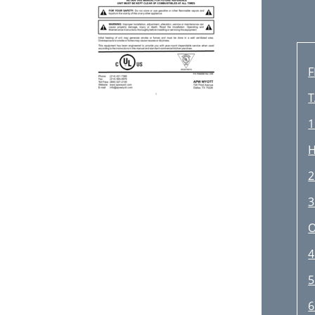
F
T
1
2
3
O
4
5
6