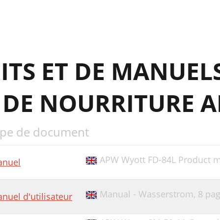
ITS ET DE MANUEL
 DE NOURRITURE 
pe de document
APW Wyott FD-84L Product 
nuel
Manual - Wasserstrom,
8 pa
nuel d'utilisateur