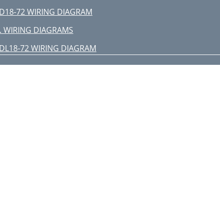
D18-72 WIRING DIAGRAM
. WIRING DIAGRAMS
DL18-72 WIRING DIAGRAM
DD18-72 WIRING DIAGRAM
DDL18-72 WIRING DIAGRAM
. PARTS LISTS
D18 THRU 96 OVERHEAD WARMERS