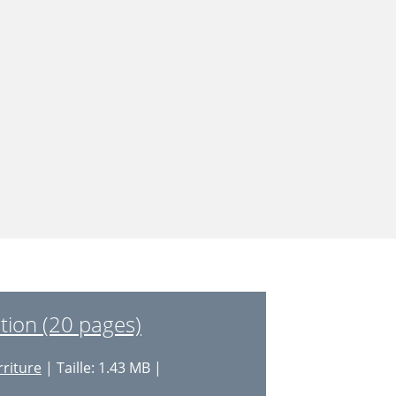
ation (20 pages)
riture
| Taille: 1.43 MB |