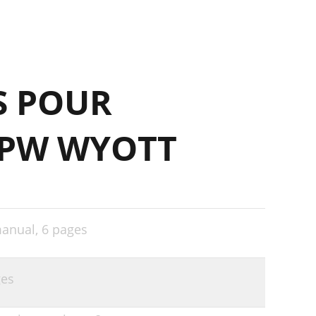
S POUR
APW WYOTT
manual,
6 pages
ges