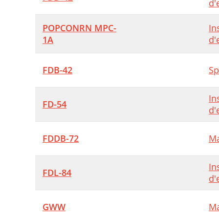
d'
POPCONRN MPC-
In
1A
d'
FDB-42
Sp
In
FD-54
d'
FDDB-72
Ma
In
FDL-84
d'
GWW
Ma