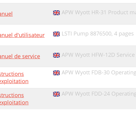
APW Wyott HR-31 Product man
nuel
LSTI Pump 8876500,
4 pages
nuel d'utilisateur
APW Wyott HFW-12D Service
nuel de service
APW Wyott FDB-30 Operating 
structions
exploitation
APW Wyott FDD-24 Operating 
structions
exploitation