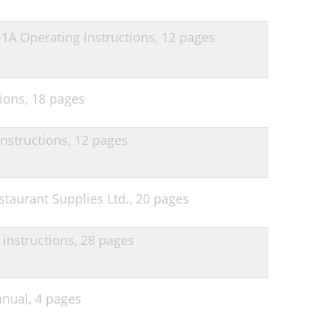
 Operating instructions,
12 pages
ions,
18 pages
nstructions,
12 pages
staurant Supplies Ltd.,
20 pages
instructions,
28 pages
nual,
4 pages