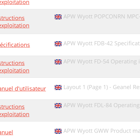
exploitation
APW Wyott POPCONRN MPC-1A
structions
exploitation
APW Wyott FDB-42 Specificat
écifications
APW Wyott FD-54 Operating i
structions
exploitation
Layout 1 (Page 1) - Geanel Re
nuel d'utilisateur
APW Wyott FDL-84 Operating 
structions
exploitation
APW Wyott GWW Product ma
nuel