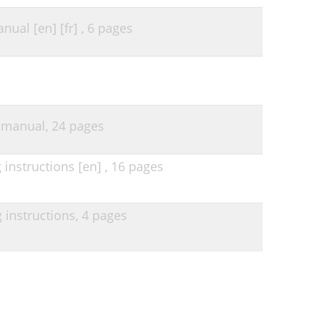
ual [en] [fr] ,
6 pages
 manual,
24 pages
instructions [en] ,
16 pages
instructions,
4 pages