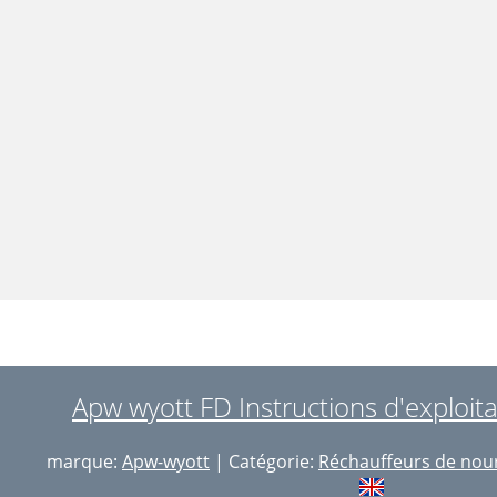
Apw wyott FD Instructions d'exploit
marque:
Apw-wyott
| Catégorie:
Réchauffeurs de nour