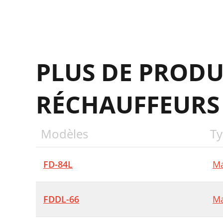
PLUS DE PRODU
RÉCHAUFFEURS
Modèles
Ty
FD-84L
Ma
FDDL-66
Ma