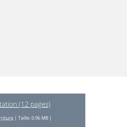
tation (12 pages)
riture
| Taille: 0.96 MB |