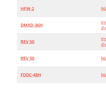
HFW-2
Ma
In
DMXD-36H
d'
In
REV 50
d'
REV 50
Ma
FDDC-48H
Ma