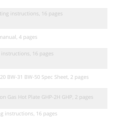
ng instructions,
16 pages
manual,
4 pages
instructions,
16 pages
20 BW-31 BW-50 Spec Sheet,
2 pages
on Gas Hot Plate GHP-2H GHP,
2 pages
 instructions,
16 pages