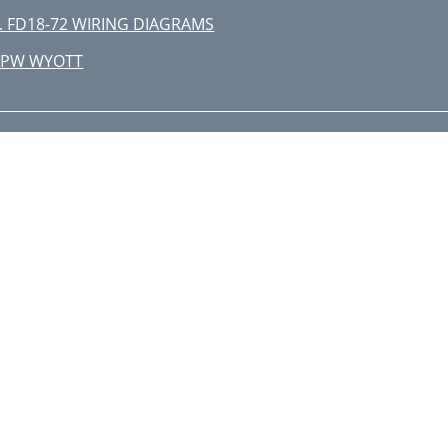
. FD18-72 WIRING DIAGRAMS
APW WYOTT