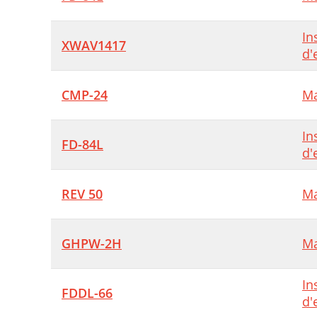
In
XWAV1417
d'
CMP-24
Ma
In
FD-84L
d'
REV 50
Ma
GHPW-2H
Ma
In
FDDL-66
d'