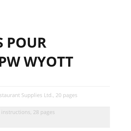
S POUR
APW WYOTT
staurant Supplies Ltd.,
20 pages
instructions,
28 pages