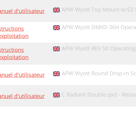
APW Wyott Top Mount w/EZ-
nuel d'utilisateur
APW Wyott DMXD-36H Operati
structions
exploitation
APW Wyott REV 50 Operating 
structions
exploitation
APW Wyott Round Drop-in So
nuel d'utilisateur
C Radiant Double.qxd - Rest
nuel d'utilisateur