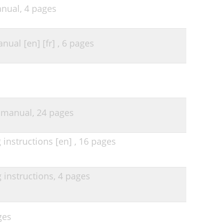
nual,
4 pages
ual [en] [fr] ,
6 pages
 manual,
24 pages
instructions [en] ,
16 pages
instructions,
4 pages
ges