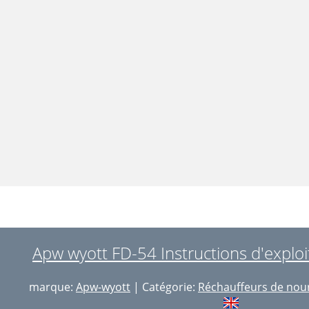
Apw wyott FD-54 Instructions d'exploi
marque:
Apw-wyott
| Catégorie:
Réchauffeurs de nour