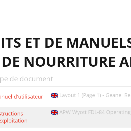
ITS ET DE MANUEL
 DE NOURRITURE 
pe de document
Layout 1 (Page 1) - Geanel Re
nuel d'utilisateur
APW Wyott FDL-84 Operating 
structions
exploitation