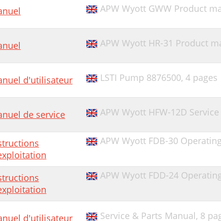
APW Wyott GWW Product ma
nuel
APW Wyott HR-31 Product man
nuel
LSTI Pump 8876500,
4 pages
nuel d'utilisateur
APW Wyott HFW-12D Service
nuel de service
APW Wyott FDB-30 Operating 
structions
exploitation
APW Wyott FDD-24 Operating 
structions
exploitation
Service & Parts Manual,
8 pa
nuel d'utilisateur