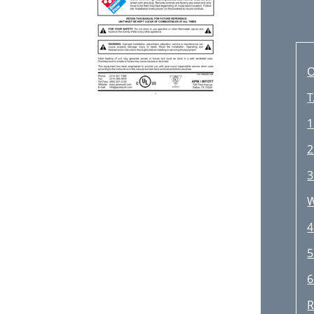
T
1
2
3
4
5
6
R