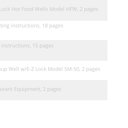
Lock Hot Food Wells Model HFW,
2 pages
ng instructions,
18 pages
instructions,
15 pages
up Well w/E-Z Lock Model SM-50,
2 pages
aurant Equipment,
2 pages