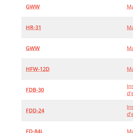
GWW
Ma
HR-31
Ma
GWW
Ma
HFW-12D
Ma
In
FDB-30
d'
In
FDD-24
d'
FD-84L
Ma