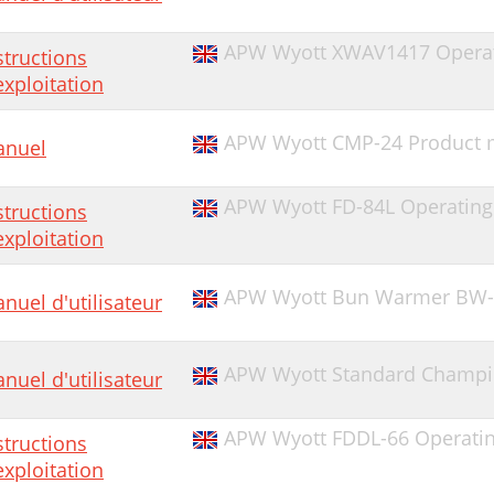
APW Wyott XWAV1417 Operati
structions
exploitation
APW Wyott CMP-24 Product 
nuel
APW Wyott FD-84L Operating 
structions
exploitation
APW Wyott Bun Warmer BW-
nuel d'utilisateur
APW Wyott Standard Champi
nuel d'utilisateur
APW Wyott FDDL-66 Operating
structions
exploitation