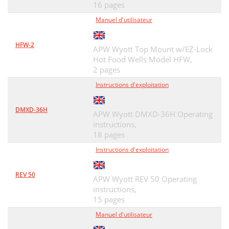
16 pages
Manuel d'utilisateur
HFW-2
APW Wyott Top Mount w/EZ-Lock
Hot Food Wells Model HFW,
2 pages
Instructions d'exploitation
DMXD-36H
APW Wyott DMXD-36H Operating
instructions,
18 pages
Instructions d'exploitation
REV 50
APW Wyott REV 50 Operating
instructions,
15 pages
Manuel d'utilisateur