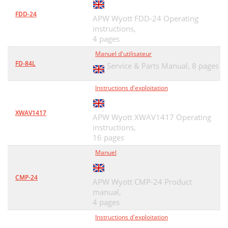
FDD-24
APW Wyott FDD-24 Operating
instructions,
4 pages
Manuel d'utilisateur
FD-84L
Service & Parts Manual,
8 pages
Instructions d'exploitation
XWAV1417
APW Wyott XWAV1417 Operating
instructions,
16 pages
Manuel
CMP-24
APW Wyott CMP-24 Product
manual,
4 pages
Instructions d'exploitation