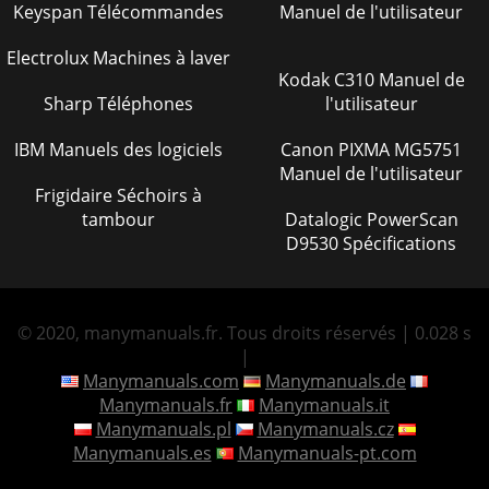
Keyspan Télécommandes
Manuel de l'utilisateur
Electrolux Machines à laver
Kodak C310 Manuel de
Sharp Téléphones
l'utilisateur
IBM Manuels des logiciels
Canon PIXMA MG5751
Manuel de l'utilisateur
Frigidaire Séchoirs à
tambour
Datalogic PowerScan
D9530 Spécifications
© 2020, manymanuals.fr. Tous droits réservés | 0.028 s
|
Manymanuals.com
Manymanuals.de
Manymanuals.fr
Manymanuals.it
Manymanuals.pl
Manymanuals.cz
Manymanuals.es
Manymanuals-pt.com