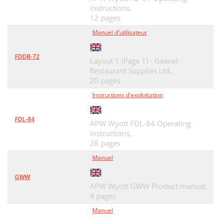
instructions,
12 pages
Manuel d'utilisateur
FDDB-72
Layout 1 (Page 1) - Geanel
Restaurant Supplies Ltd.,
20 pages
Instructions d'exploitation
FDL-84
APW Wyott FDL-84 Operating
instructions,
28 pages
Manuel
GWW
APW Wyott GWW Product manual,
4 pages
Manuel