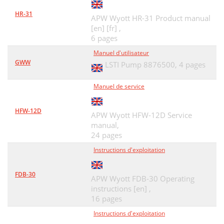
HR-31
APW Wyott HR-31 Product manual
[en] [fr] ,
6 pages
Manuel d'utilisateur
GWW
LSTI Pump 8876500,
4 pages
Manuel de service
HFW-12D
APW Wyott HFW-12D Service
manual,
24 pages
Instructions d'exploitation
FDB-30
APW Wyott FDB-30 Operating
instructions [en] ,
16 pages
Instructions d'exploitation