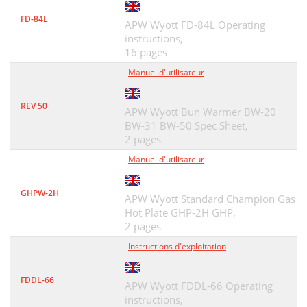
FD-84L
APW Wyott FD-84L Operating
instructions,
16 pages
Manuel d'utilisateur
REV 50
APW Wyott Bun Warmer BW-20
BW-31 BW-50 Spec Sheet,
2 pages
Manuel d'utilisateur
GHPW-2H
APW Wyott Standard Champion Gas
Hot Plate GHP-2H GHP,
2 pages
Instructions d'exploitation
FDDL-66
APW Wyott FDDL-66 Operating
instructions,