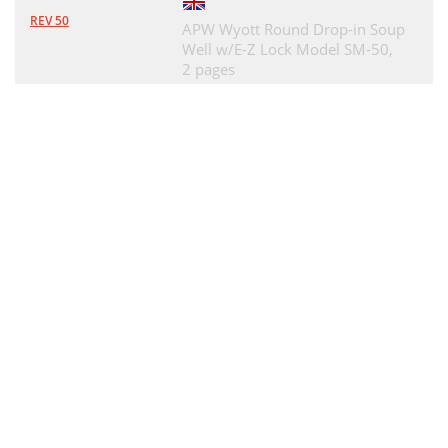
REV 50
APW Wyott Round Drop-in Soup
Well w/E-Z Lock Model SM-50,
2 pages