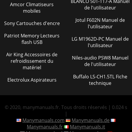
BLANCO 501-117-A Manuel
Amcor Climatiseurs
de l'utilisateur
mobiles
Jotul F602N Manuel de
Sony Cartouches d'encre
l'utilisateur
Patriot Memory Lecteurs
LG M1962D-PC Manuel de
flash USB
l'utilisateur
Air King Accessoires de
Niles-audio PSW8 Manuel
refroidissement du
de l'utilisateur
matériel
Buffalo LS-CH1.5TL Fiche
Electrolux Aspirateurs
technique
© 2020, manymanuals.fr. Tous droits réservés | 0.024 s
|
Manymanuals.com
Manymanuals.de
Manymanuals.fr
Manymanuals.it