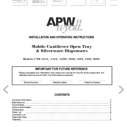
R
INST
ALLA
TION
AND OPERA
TING INSTRUCTIONS
Mobile Cantilever Open Tray
& Silver
ware Dispensers
IMPORT
ANT FOR FUTURE REFERENCE
CONTENTS