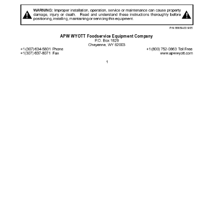
!
!
APW WYOTT Foodservice Equipment Comp
any