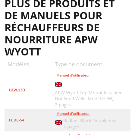
PLUS DE PRODUITS ET
DE MANUELS POUR
RÉCHAUFFEURS DE
NOURRITURE APW
WYOTT
Modèles
Type de document
Manuel d'utilisateur
HFW-12D
APW Wyott Top Mount Insulated
Hot Food Wells Model HFW,
2 pages
Manuel d'utilisateur
FDDB-54
Radiant Black Double.qxd,
2 pages