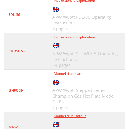
Instructions d'exploitation
FDL-36
APW Wyott FDL-36 Operating
instructions,
8 pages
Instructions d'exploitation
SHFWEZ-5
APW Wyott SHFWEZ-5 Operating
instructions,
24 pages
Manuel d'utilisateur
APW Wyott Stepped Series
GHPS-2H
Champion Gas Hot Plate Model
GHPS,
2 pages
Manuel d'utilisateur
GWW