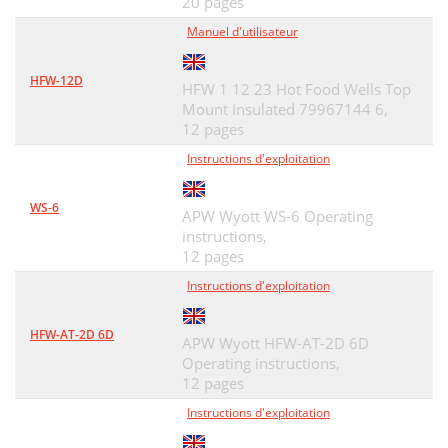
20 pages
Manuel d'utilisateur
HFW-12D
HFW 1 12 23 Hot Food Wells Top
Mount Insulated 79967144 6,
12 pages
Instructions d'exploitation
WS-6
APW Wyott WS-6 Operating
instructions,
12 pages
Instructions d'exploitation
HFW-AT-2D 6D
APW Wyott HFW-AT-2D 6D
Operating instructions,
12 pages
Instructions d'exploitation