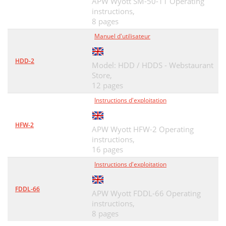
APW Wyott SM-50-11 Operating
instructions,
8 pages
Manuel d'utilisateur
HDD-2
Model: HDD / HDDS - Webstaurant
Store,
12 pages
Instructions d'exploitation
HFW-2
APW Wyott HFW-2 Operating
instructions,
16 pages
Instructions d'exploitation
FDDL-66
APW Wyott FDDL-66 Operating
instructions,
8 pages