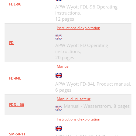
FDL-96
APW Wyott FDL-96 Operating
instructions,
12 pages
Instructions d'exploitation
FD
APW Wyott FD Operating
instructions,
20 pages
Manuel
FD-84L
APW Wyott FD-84L Product manual,
6 pages
Manuel d'utilisateur
FDDL-66
Manual - Wasserstrom,
8 pages
Instructions d'exploitation
SM-50-11