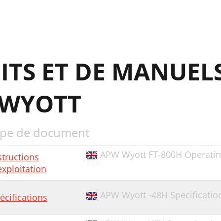
ITS ET DE MANUEL
 WYOTT
pe de document
APW Wyott FT-800H Operating
structions
exploitation
APW Wyott -48H Specificatio
écifications