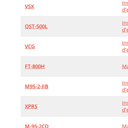
In
VSX
d'
In
QST-500L
d'
In
VCG
d'
FT-800H
Ma
In
M95-2-JIB
d'
In
XPRS
d'
M-95-2CD
Ma