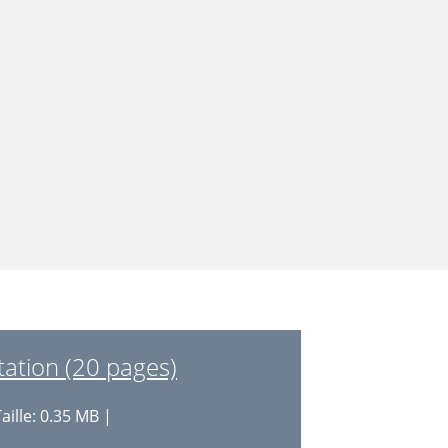
tation (20 pages)
aille: 0.35 MB |