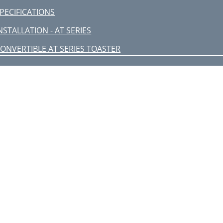
PECIFICATIONS
NSTALLATION - AT SERIES
ONVERTIBLE AT SERIES TOASTER
PERATING INSTRUCTIONS
PECIFICATIONS
NSTALLATION - BT SERIES
ONTROL SETTINGS
APW WYOTT