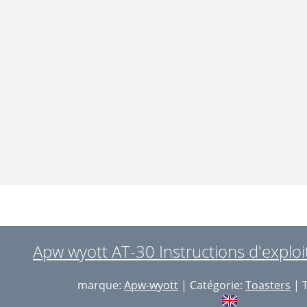
Apw wyott AT-30 Instructions d'exploi
marque:
Apw-wyott
| Catégorie:
Toasters
| T