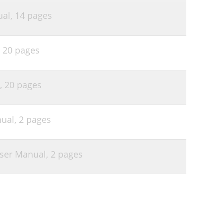
ual,
14 pages
,
20 pages
,
20 pages
nual,
2 pages
ser Manual,
2 pages