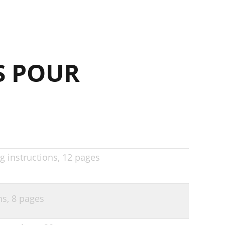
S POUR
 instructions,
12 pages
ns,
8 pages