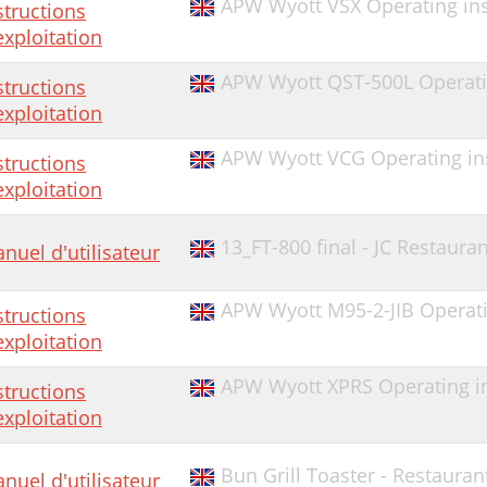
APW Wyott VSX Operating ins
structions
exploitation
APW Wyott QST-500L Operatin
structions
exploitation
APW Wyott VCG Operating ins
structions
exploitation
13_FT-800 final - JC Restaur
nuel d'utilisateur
APW Wyott M95-2-JIB Operati
structions
exploitation
APW Wyott XPRS Operating in
structions
exploitation
Bun Grill Toaster - Restaura
nuel d'utilisateur