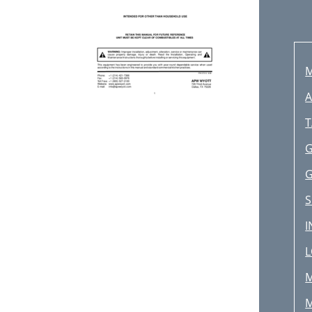
M
A
T
G
S
I
L
M
M