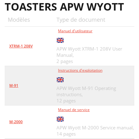
TOASTERS APW WYOTT
Modèles
Type de document
Manuel d'utilisateur
XTRM-1 208V
APW Wyott XTRM-1 208V User
Manual,
2 pages
Instructions d'exploitation
M-91
APW Wyott M-91 Operating
instructions,
12 pages
Manuel de service
M-2000
APW Wyott M-2000 Service manual,
14 pages