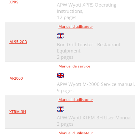
XPRS
APW Wyott XPRS Operating
instructions,
12 pages
Manuel d'utilisateur
M-95-2CD
Bun Grill Toaster - Restaurant
Equipment,
2 pages
Manuel de service
M-2000
APW Wyott M-2000 Service manual,
9 pages
Manuel d'utilisateur
XTRM-3H
APW Wyott XTRM-3H User Manual,
2 pages
Manuel d'utilisateur