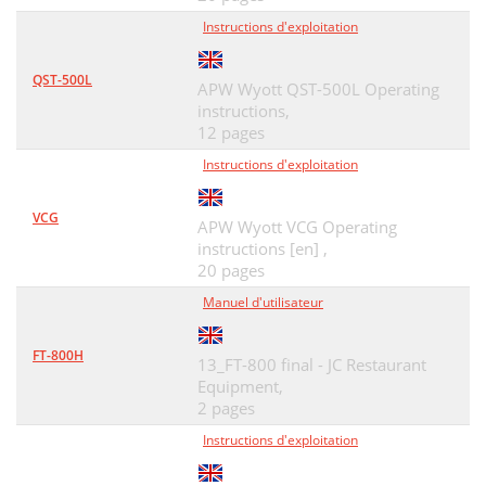
Instructions d'exploitation
QST-500L
APW Wyott QST-500L Operating
instructions,
12 pages
Instructions d'exploitation
VCG
APW Wyott VCG Operating
instructions [en] ,
20 pages
Manuel d'utilisateur
FT-800H
13_FT-800 final - JC Restaurant
Equipment,
2 pages
Instructions d'exploitation