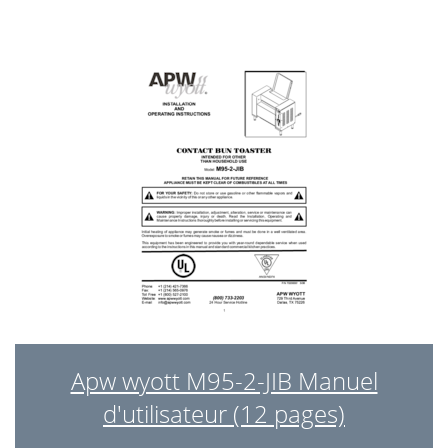
Apw wyott M95-2-JIB Manuel
d'utilisateur (12 pages)