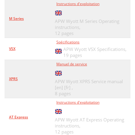
Instructions d'exploitation
M Series
APW Wyott M Series Operating
instructions,
12 pages
Spécifications
VSX
APW Wyott VSX Specifications,
19 pages
Manuel de service
XPRS
APW Wyott XPRS Service manual
[en] [fr] ,
8 pages
Instructions d'exploitation
AT Express
APW Wyott AT Express Operating
instructions,
12 pages