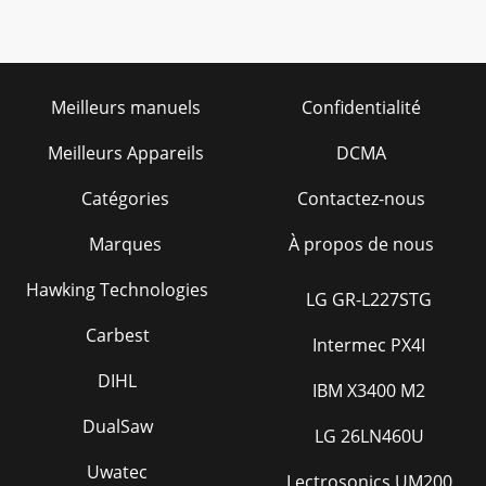
Meilleurs manuels
Confidentialité
Meilleurs Appareils
DCMA
Catégories
Contactez-nous
Marques
À propos de nous
Hawking Technologies
LG GR-L227STG
Carbest
Intermec PX4I
DIHL
IBM X3400 M2
DualSaw
LG 26LN460U
Uwatec
Lectrosonics UM200