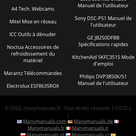
Manuel de l'utilisateur
A4 Tech. Webcams
Sony DSC-P51 Manuel de
Mitel Mise en réseau
l'utilisateur
ICC Outils à dénuder
GE JB250DFBB
Spécifications rapides
Noctua Accessoires de
refroidissement du
KitchenAid 5KFC3515 Mode
matériel
d'emploi
Marantz Télécommandes
Philips DVP3850K/51
Manuel de l'utilisateur
Electrolux ESF8635ROX
© 2020, manymanuals.fr. Tous droits réservés | 0.072 s
|
Manymanuals.com
Manymanuals.de
Manymanuals.fr
Manymanuals.it
Manymanuals.pl
Manymanuals.cz