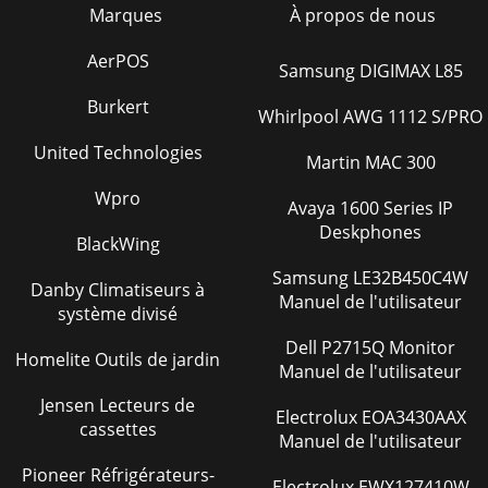
Marques
À propos de nous
AerPOS
Samsung DIGIMAX L85
Burkert
Whirlpool AWG 1112 S/PRO
United Technologies
Martin MAC 300
Wpro
Avaya 1600 Series IP
Deskphones
BlackWing
Samsung LE32B450C4W
Danby Climatiseurs à
Manuel de l'utilisateur
système divisé
Dell P2715Q Monitor
Homelite Outils de jardin
Manuel de l'utilisateur
Jensen Lecteurs de
Electrolux EOA3430AAX
cassettes
Manuel de l'utilisateur
Pioneer Réfrigérateurs-
Electrolux EWX127410W