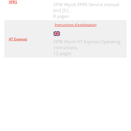
XPRS
APW Wyott XPRS Service manual
[en] [fr] ,
8 pages
Instructions d'exploitation
AT Express
APW Wyott AT Express Operating
instructions,
12 pages