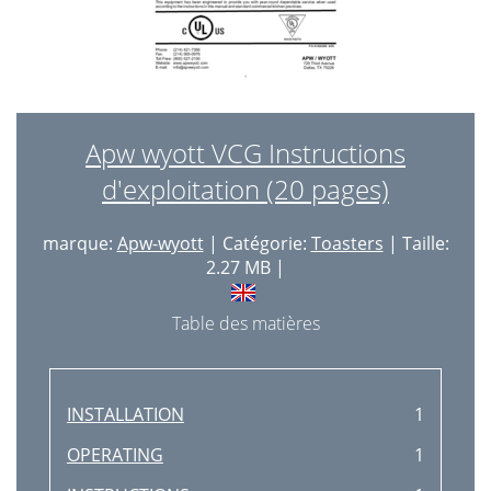
Apw wyott VCG Instructions
d'exploitation (20 pages)
marque:
Apw-wyott
| Catégorie:
Toasters
| Taille:
2.27 MB |
Table des matières
INSTALLATION
1
OPERATING
1