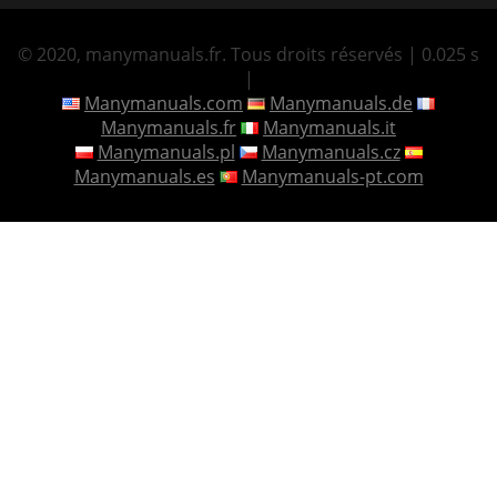
© 2020, manymanuals.fr. Tous droits réservés | 0.025 s
|
Manymanuals.com
Manymanuals.de
Manymanuals.fr
Manymanuals.it
Manymanuals.pl
Manymanuals.cz
Manymanuals.es
Manymanuals-pt.com