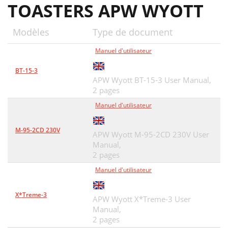
TOASTERS APW WYOTT
Modèles
Type de document
Manuel d'utilisateur
BT-15-3
APW Wyott BT-15-3 User Manual,
2 pages
Manuel d'utilisateur
M-95-2CD 230V
APW Wyott M-95-2CD 230V User
Manual,
2 pages
Manuel d'utilisateur
X*Treme-3
APW Wyott X*Treme-3 User
Manual,
2 pages