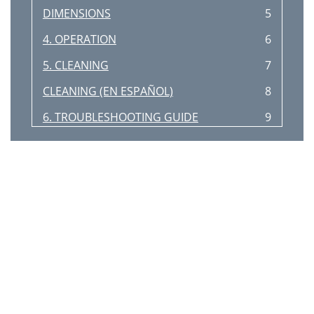
DIMENSIONS
5
4. OPERATION
6
5. CLEANING
7
CLEANING (EN ESPAÑOL)
8
6. TROUBLESHOOTING GUIDE
9
Cleaning Silicone Belt
12
Cleaning Release Sheets
12
PARTS LIST - VCG TOASTER
17
APW / WYOTT
20